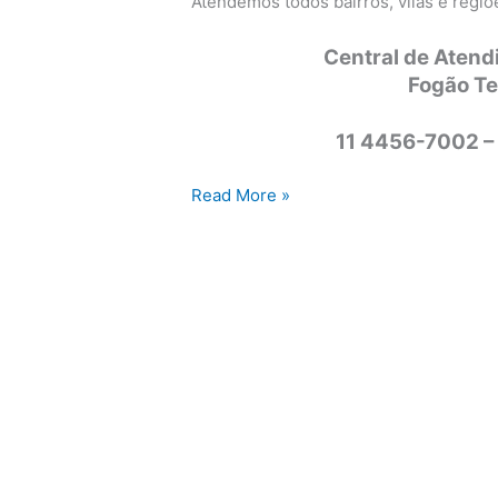
Atendemos todos bairros, vilas e regi
Central de Atend
Fogão T
11 4456-7002 –
Assistência
Read More »
técnica
fogão
Tecnogás
Campinas