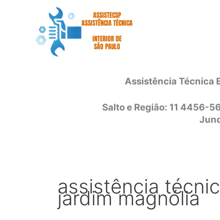
Ir
para
o
conteúdo
Assistência Técnica 
Salto e Região: 11 4456-5
Jund
assistência técni
jardim magnólia