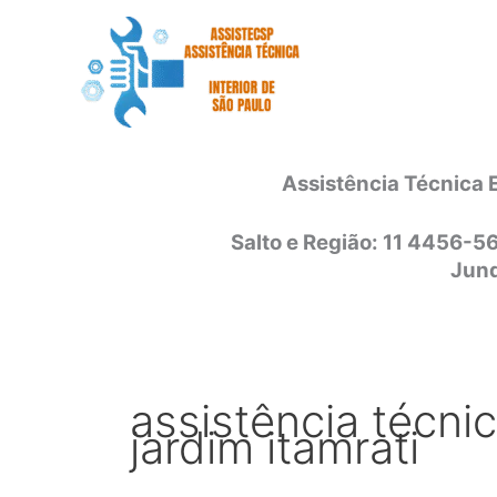
Ir
para
o
conteúdo
Assistência Técnica 
Salto e Região: 11 4456-5
Jund
assistência técni
jardim itamrati