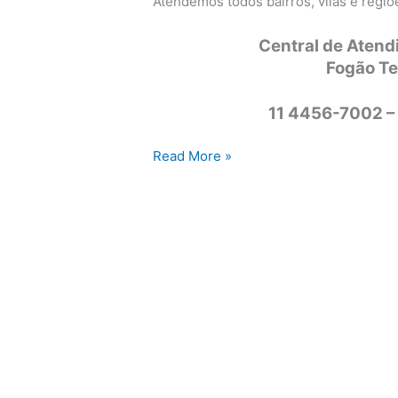
Atendemos todos bairros, vilas e regi
Central de Atend
Fogão T
11 4456-7002 –
Assistência
Read More »
técnica
fogão
Tecnogás
Campinas