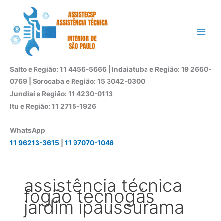
Ir
para
o
conteúdo
Salto e Região: 11 4456-5666 | Indaiatuba e Região: 19 2660-
0769 | Sorocaba e Região: 15 3042-0300
Jundiaí e Região: 11 4230-0113
Itu e Região: 11 2715-1926
WhatsApp
11 96213-3615
|
11 97070-1046
assistência técnica
fogão tecnogás
jardim ipaussurama