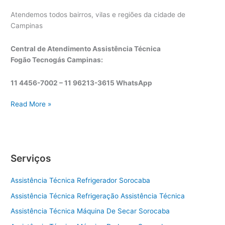
Atendemos todos bairros, vilas e regiões da cidade de
Campinas
Central de Atendimento Assistência Técnica
Fogão Tecnogás Campinas:
11 4456-7002 – 11 96213-3615 WhatsApp
A
Read More »
s
s
i
s
Serviços
t
ê
Assistência Técnica Refrigerador Sorocaba
n
c
Assistência Técnica Refrigeração Assistência Técnica
i
Assistência Técnica Máquina De Secar Sorocaba
a