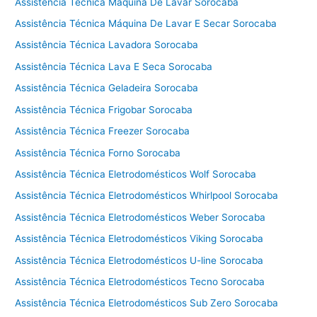
t
Assistência Técnica Máquina De Lavar Sorocaba
é
Assistência Técnica Máquina De Lavar E Secar Sorocaba
c
Assistência Técnica Lavadora Sorocaba
n
i
Assistência Técnica Lava E Seca Sorocaba
c
Assistência Técnica Geladeira Sorocaba
a
f
Assistência Técnica Frigobar Sorocaba
o
Assistência Técnica Freezer Sorocaba
g
Assistência Técnica Forno Sorocaba
ã
o
Assistência Técnica Eletrodomésticos Wolf Sorocaba
T
Assistência Técnica Eletrodomésticos Whirlpool Sorocaba
e
Assistência Técnica Eletrodomésticos Weber Sorocaba
c
n
Assistência Técnica Eletrodomésticos Viking Sorocaba
o
Assistência Técnica Eletrodomésticos U-line Sorocaba
g
á
Assistência Técnica Eletrodomésticos Tecno Sorocaba
s
Assistência Técnica Eletrodomésticos Sub Zero Sorocaba
C