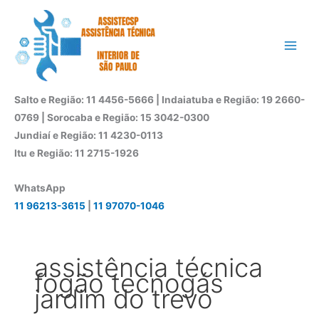
Ir
para
o
conteúdo
Salto e Região: 11 4456-5666 | Indaiatuba e Região: 19 2660-
0769 | Sorocaba e Região: 15 3042-0300
Jundiaí e Região: 11 4230-0113
Itu e Região: 11 2715-1926
WhatsApp
11 96213-3615
|
11 97070-1046
assistência técnica
fogão tecnogás
jardim do trevo