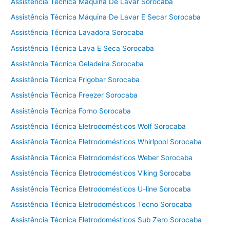
t
Assistência Técnica Máquina De Lavar Sorocaba
é
Assistência Técnica Máquina De Lavar E Secar Sorocaba
c
Assistência Técnica Lavadora Sorocaba
n
i
Assistência Técnica Lava E Seca Sorocaba
c
Assistência Técnica Geladeira Sorocaba
a
f
Assistência Técnica Frigobar Sorocaba
o
Assistência Técnica Freezer Sorocaba
g
Assistência Técnica Forno Sorocaba
ã
o
Assistência Técnica Eletrodomésticos Wolf Sorocaba
T
Assistência Técnica Eletrodomésticos Whirlpool Sorocaba
e
Assistência Técnica Eletrodomésticos Weber Sorocaba
c
n
Assistência Técnica Eletrodomésticos Viking Sorocaba
o
Assistência Técnica Eletrodomésticos U-line Sorocaba
g
á
Assistência Técnica Eletrodomésticos Tecno Sorocaba
s
Assistência Técnica Eletrodomésticos Sub Zero Sorocaba
C