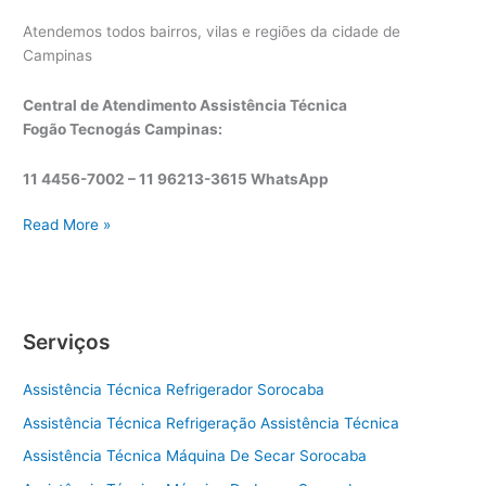
Atendemos todos bairros, vilas e regiões da cidade de
Campinas
Central de Atendimento Assistência Técnica
Fogão Tecnogás Campinas:
11 4456-7002 – 11 96213-3615 WhatsApp
A
Read More »
s
s
i
s
Serviços
t
ê
Assistência Técnica Refrigerador Sorocaba
n
c
Assistência Técnica Refrigeração Assistência Técnica
i
Assistência Técnica Máquina De Secar Sorocaba
a