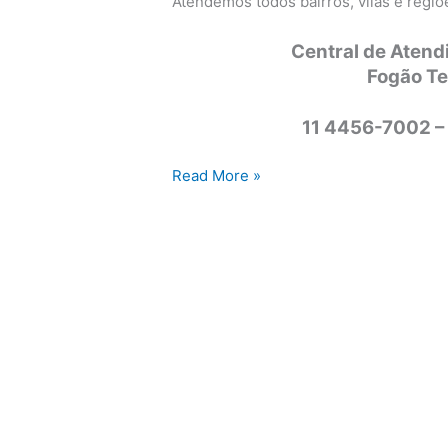
Atendemos todos bairros, vilas e regi
Central de Atend
Fogão T
11 4456-7002 –
Assistência
Read More »
técnica
fogão
Tecnogás
Campinas