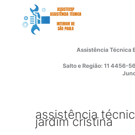
Ir
para
o
conteúdo
Assistência Técnica 
Salto e Região: 11 4456-5
Jund
assistência técni
jardim cristina