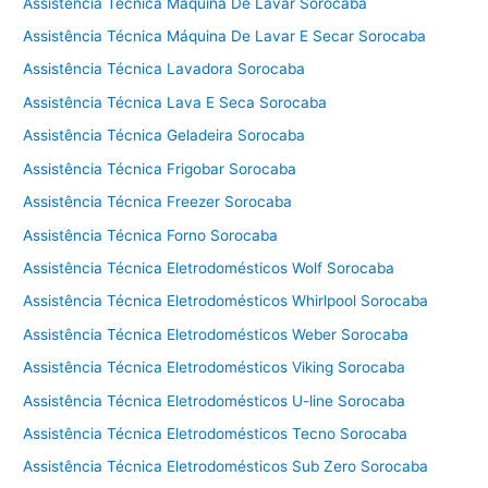
t
Assistência Técnica Máquina De Lavar Sorocaba
é
Assistência Técnica Máquina De Lavar E Secar Sorocaba
c
Assistência Técnica Lavadora Sorocaba
n
i
Assistência Técnica Lava E Seca Sorocaba
c
Assistência Técnica Geladeira Sorocaba
a
f
Assistência Técnica Frigobar Sorocaba
o
Assistência Técnica Freezer Sorocaba
g
Assistência Técnica Forno Sorocaba
ã
o
Assistência Técnica Eletrodomésticos Wolf Sorocaba
T
Assistência Técnica Eletrodomésticos Whirlpool Sorocaba
e
Assistência Técnica Eletrodomésticos Weber Sorocaba
c
n
Assistência Técnica Eletrodomésticos Viking Sorocaba
o
Assistência Técnica Eletrodomésticos U-line Sorocaba
g
á
Assistência Técnica Eletrodomésticos Tecno Sorocaba
s
Assistência Técnica Eletrodomésticos Sub Zero Sorocaba
C