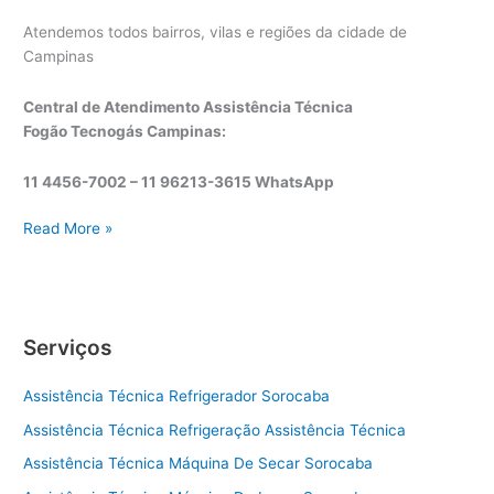
Atendemos todos bairros, vilas e regiões da cidade de
Campinas
Central de Atendimento Assistência Técnica
Fogão Tecnogás Campinas:
11 4456-7002 – 11 96213-3615 WhatsApp
A
Read More »
s
s
i
s
Serviços
t
ê
Assistência Técnica Refrigerador Sorocaba
n
c
Assistência Técnica Refrigeração Assistência Técnica
i
Assistência Técnica Máquina De Secar Sorocaba
a