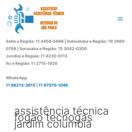
Ir
para
o
conteúdo
Salto e Região: 11 4456-5666 | Indaiatuba e Região: 19 2660-
0769 | Sorocaba e Região: 15 3042-0300
Jundiaí e Região: 11 4230-0113
Itu e Região: 11 2715-1926
WhatsApp
11 96213-3615
|
11 97070-1046
assistência técnica
fogão tecnogás
jardim colúmbia