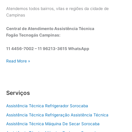
Atendemos todos bairros, vilas e regiões da cidade de
Campinas
Central de Atendimento Assistência Técnica
Fogão Tecnogás Campinas:
11 4456-7002 – 11 96213-3615 WhatsApp
A
Read More »
s
s
i
s
Serviços
t
ê
Assistência Técnica Refrigerador Sorocaba
n
c
Assistência Técnica Refrigeração Assistência Técnica
i
Assistência Técnica Máquina De Secar Sorocaba
a