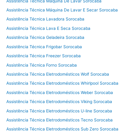
t
Assistência Técnica Máquina De Lavar Sorocaba
é
Assistência Técnica Máquina De Lavar E Secar Sorocaba
c
Assistência Técnica Lavadora Sorocaba
n
i
Assistência Técnica Lava E Seca Sorocaba
c
Assistência Técnica Geladeira Sorocaba
a
f
Assistência Técnica Frigobar Sorocaba
o
Assistência Técnica Freezer Sorocaba
g
Assistência Técnica Forno Sorocaba
ã
o
Assistência Técnica Eletrodomésticos Wolf Sorocaba
T
Assistência Técnica Eletrodomésticos Whirlpool Sorocaba
e
Assistência Técnica Eletrodomésticos Weber Sorocaba
c
n
Assistência Técnica Eletrodomésticos Viking Sorocaba
o
Assistência Técnica Eletrodomésticos U-line Sorocaba
g
á
Assistência Técnica Eletrodomésticos Tecno Sorocaba
s
Assistência Técnica Eletrodomésticos Sub Zero Sorocaba
C