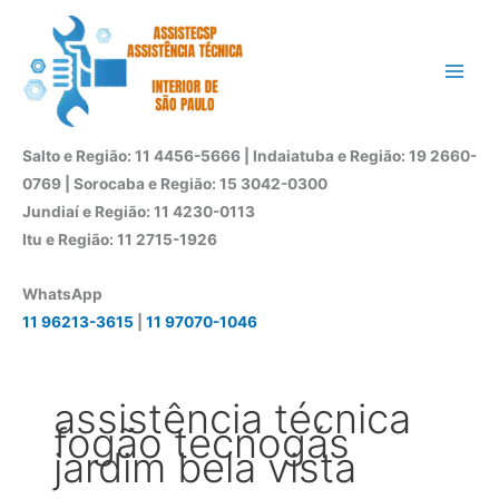
Ir
para
o
conteúdo
Salto e Região: 11 4456-5666 | Indaiatuba e Região: 19 2660-
0769 | Sorocaba e Região: 15 3042-0300
Jundiaí e Região: 11 4230-0113
Itu e Região: 11 2715-1926
WhatsApp
11 96213-3615
|
11 97070-1046
assistência técnica
fogão tecnogás
jardim bela vista