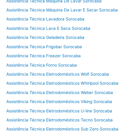
t
Assistência Técnica Máquina De Lavar Sorocaba
é
Assistência Técnica Máquina De Lavar E Secar Sorocaba
c
Assistência Técnica Lavadora Sorocaba
n
i
Assistência Técnica Lava E Seca Sorocaba
c
Assistência Técnica Geladeira Sorocaba
a
f
Assistência Técnica Frigobar Sorocaba
o
Assistência Técnica Freezer Sorocaba
g
Assistência Técnica Forno Sorocaba
ã
o
Assistência Técnica Eletrodomésticos Wolf Sorocaba
T
Assistência Técnica Eletrodomésticos Whirlpool Sorocaba
e
Assistência Técnica Eletrodomésticos Weber Sorocaba
c
n
Assistência Técnica Eletrodomésticos Viking Sorocaba
o
Assistência Técnica Eletrodomésticos U-line Sorocaba
g
á
Assistência Técnica Eletrodomésticos Tecno Sorocaba
s
Assistência Técnica Eletrodomésticos Sub Zero Sorocaba
C