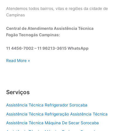
Atendemos todos bairros, vilas e regiões da cidade de
Campinas
Central de Atendimento Assistência Técnica
Fogão Tecnogás Campinas:
11 4456-7002 – 11 96213-3615 WhatsApp
A
Read More »
s
s
i
s
Serviços
t
ê
Assistência Técnica Refrigerador Sorocaba
n
c
Assistência Técnica Refrigeração Assistência Técnica
i
Assistência Técnica Máquina De Secar Sorocaba
a