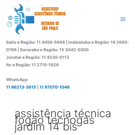
Ir
para
o
conteúdo
Salto e Região: 11 4456-5666 | Indaiatuba e Região: 19 2660-
0769 | Sorocaba e Região: 15 3042-0300
Jundiaí e Região: 11 4230-0113
Itu e Região: 11 2715-1926
WhatsApp
11 96213-3615
|
11 97070-1046
assistência técnica
fogão tecnogás
jardim 14 bis