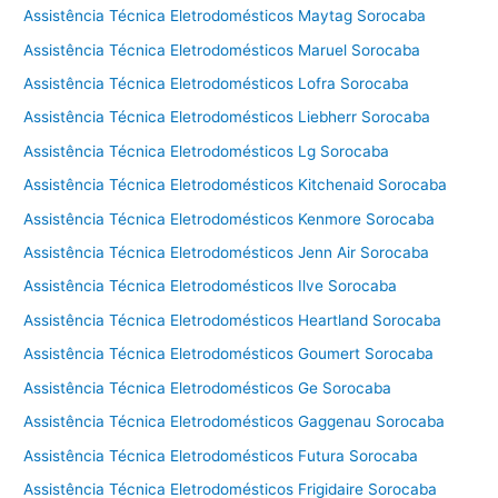
Assistência Técnica Eletrodomésticos Maytag Sorocaba
I
n
Assistência Técnica Eletrodomésticos Maruel Sorocaba
t
Assistência Técnica Eletrodomésticos Lofra Sorocaba
e
r
Assistência Técnica Eletrodomésticos Liebherr Sorocaba
i
Assistência Técnica Eletrodomésticos Lg Sorocaba
o
Assistência Técnica Eletrodomésticos Kitchenaid Sorocaba
r
d
Assistência Técnica Eletrodomésticos Kenmore Sorocaba
e
Assistência Técnica Eletrodomésticos Jenn Air Sorocaba
S
ã
Assistência Técnica Eletrodomésticos Ilve Sorocaba
o
Assistência Técnica Eletrodomésticos Heartland Sorocaba
P
Assistência Técnica Eletrodomésticos Goumert Sorocaba
a
u
Assistência Técnica Eletrodomésticos Ge Sorocaba
l
Assistência Técnica Eletrodomésticos Gaggenau Sorocaba
o
Assistência Técnica Eletrodomésticos Futura Sorocaba
Assistência Técnica Eletrodomésticos Frigidaire Sorocaba