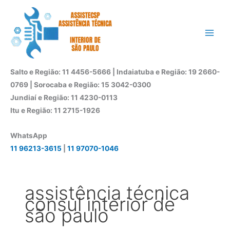
Ir
para
o
conteúdo
Salto e Região: 11 4456-5666 | Indaiatuba e Região: 19 2660-
0769 | Sorocaba e Região: 15 3042-0300
Jundiaí e Região: 11 4230-0113
Itu e Região: 11 2715-1926
WhatsApp
11 96213-3615
|
11 97070-1046
assistência técnica
consul interior de
são paulo