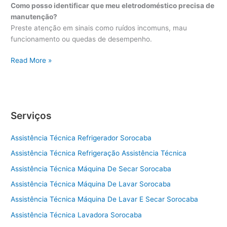
Como posso identificar que meu eletrodoméstico precisa de
manutenção?
Preste atenção em sinais como ruídos incomuns, mau
funcionamento ou quedas de desempenho.
A
Read More »
s
s
i
s
Serviços
t
ê
Assistência Técnica Refrigerador Sorocaba
n
c
Assistência Técnica Refrigeração Assistência Técnica
i
Assistência Técnica Máquina De Secar Sorocaba
a
T
Assistência Técnica Máquina De Lavar Sorocaba
é
Assistência Técnica Máquina De Lavar E Secar Sorocaba
c
Assistência Técnica Lavadora Sorocaba
n