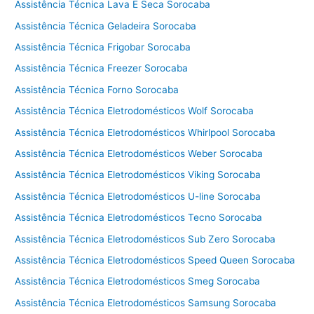
i
Assistência Técnica Lava E Seca Sorocaba
c
Assistência Técnica Geladeira Sorocaba
a
E
Assistência Técnica Frigobar Sorocaba
l
Assistência Técnica Freezer Sorocaba
e
Assistência Técnica Forno Sorocaba
t
r
Assistência Técnica Eletrodomésticos Wolf Sorocaba
o
Assistência Técnica Eletrodomésticos Whirlpool Sorocaba
d
Assistência Técnica Eletrodomésticos Weber Sorocaba
o
m
Assistência Técnica Eletrodomésticos Viking Sorocaba
é
Assistência Técnica Eletrodomésticos U-line Sorocaba
s
t
Assistência Técnica Eletrodomésticos Tecno Sorocaba
i
Assistência Técnica Eletrodomésticos Sub Zero Sorocaba
c
Assistência Técnica Eletrodomésticos Speed Queen Sorocaba
o
s
Assistência Técnica Eletrodomésticos Smeg Sorocaba
n
Assistência Técnica Eletrodomésticos Samsung Sorocaba
o