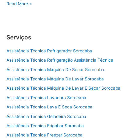
A
Read More »
s
s
i
s
Serviços
t
ê
Assistência Técnica Refrigerador Sorocaba
n
c
Assistência Técnica Refrigeração Assistência Técnica
i
Assistência Técnica Máquina De Secar Sorocaba
a
t
Assistência Técnica Máquina De Lavar Sorocaba
é
Assistência Técnica Máquina De Lavar E Secar Sorocaba
c
Assistência Técnica Lavadora Sorocaba
n
i
Assistência Técnica Lava E Seca Sorocaba
c
Assistência Técnica Geladeira Sorocaba
a
a
Assistência Técnica Frigobar Sorocaba
d
Assistência Técnica Freezer Sorocaba