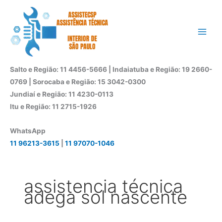
Ir
para
o
conteúdo
Salto e Região: 11 4456-5666 | Indaiatuba e Região: 19 2660-
0769 | Sorocaba e Região: 15 3042-0300
Jundiaí e Região: 11 4230-0113
Itu e Região: 11 2715-1926
WhatsApp
11 96213-3615
|
11 97070-1046
assistencia técnica
adega sol nascente