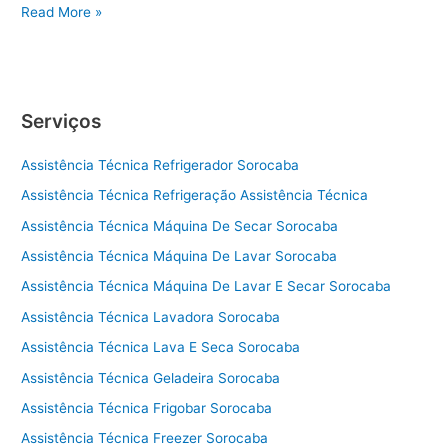
A
Read More »
s
s
i
s
Serviços
t
ê
Assistência Técnica Refrigerador Sorocaba
n
c
Assistência Técnica Refrigeração Assistência Técnica
i
Assistência Técnica Máquina De Secar Sorocaba
a
t
Assistência Técnica Máquina De Lavar Sorocaba
é
Assistência Técnica Máquina De Lavar E Secar Sorocaba
c
Assistência Técnica Lavadora Sorocaba
n
i
Assistência Técnica Lava E Seca Sorocaba
c
Assistência Técnica Geladeira Sorocaba
a
a
Assistência Técnica Frigobar Sorocaba
d
Assistência Técnica Freezer Sorocaba