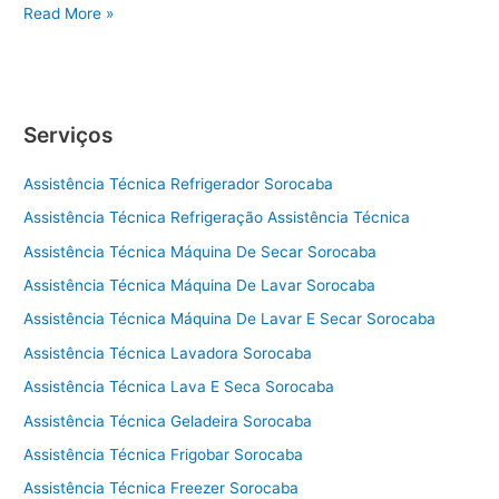
A
Read More »
s
s
i
s
Serviços
t
ê
Assistência Técnica Refrigerador Sorocaba
n
c
Assistência Técnica Refrigeração Assistência Técnica
i
Assistência Técnica Máquina De Secar Sorocaba
a
t
Assistência Técnica Máquina De Lavar Sorocaba
é
Assistência Técnica Máquina De Lavar E Secar Sorocaba
c
Assistência Técnica Lavadora Sorocaba
n
i
Assistência Técnica Lava E Seca Sorocaba
c
Assistência Técnica Geladeira Sorocaba
a
a
Assistência Técnica Frigobar Sorocaba
d
Assistência Técnica Freezer Sorocaba