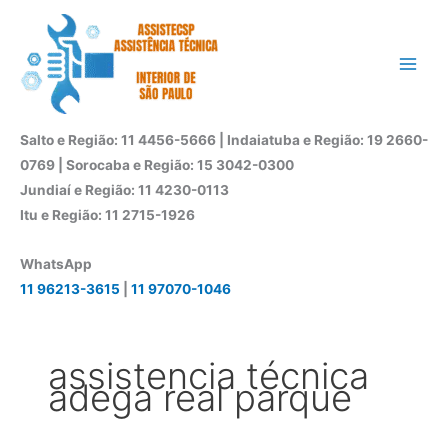
Ir
para
o
conteúdo
Salto e Região: 11 4456-5666 | Indaiatuba e Região: 19 2660-
0769 | Sorocaba e Região: 15 3042-0300
Jundiaí e Região: 11 4230-0113
Itu e Região: 11 2715-1926
WhatsApp
11 96213-3615
|
11 97070-1046
assistencia técnica
adega real parque