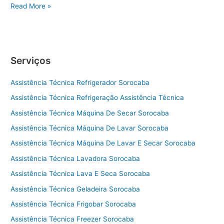
A
Read More »
s
s
i
s
Serviços
t
ê
Assistência Técnica Refrigerador Sorocaba
n
c
Assistência Técnica Refrigeração Assistência Técnica
i
Assistência Técnica Máquina De Secar Sorocaba
a
t
Assistência Técnica Máquina De Lavar Sorocaba
é
Assistência Técnica Máquina De Lavar E Secar Sorocaba
c
Assistência Técnica Lavadora Sorocaba
n
i
Assistência Técnica Lava E Seca Sorocaba
c
Assistência Técnica Geladeira Sorocaba
a
a
Assistência Técnica Frigobar Sorocaba
d
Assistência Técnica Freezer Sorocaba