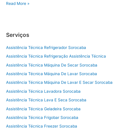
A
Read More »
s
s
i
s
Serviços
t
ê
Assistência Técnica Refrigerador Sorocaba
n
c
Assistência Técnica Refrigeração Assistência Técnica
i
Assistência Técnica Máquina De Secar Sorocaba
a
t
Assistência Técnica Máquina De Lavar Sorocaba
é
Assistência Técnica Máquina De Lavar E Secar Sorocaba
c
Assistência Técnica Lavadora Sorocaba
n
i
Assistência Técnica Lava E Seca Sorocaba
c
Assistência Técnica Geladeira Sorocaba
a
a
Assistência Técnica Frigobar Sorocaba
d
Assistência Técnica Freezer Sorocaba