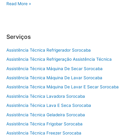
A
Read More »
s
s
i
s
Serviços
t
ê
Assistência Técnica Refrigerador Sorocaba
n
c
Assistência Técnica Refrigeração Assistência Técnica
i
Assistência Técnica Máquina De Secar Sorocaba
a
t
Assistência Técnica Máquina De Lavar Sorocaba
é
Assistência Técnica Máquina De Lavar E Secar Sorocaba
c
Assistência Técnica Lavadora Sorocaba
n
i
Assistência Técnica Lava E Seca Sorocaba
c
Assistência Técnica Geladeira Sorocaba
a
a
Assistência Técnica Frigobar Sorocaba
d
Assistência Técnica Freezer Sorocaba