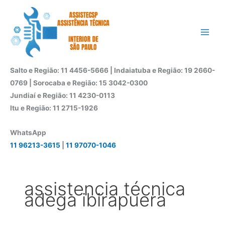
Ir
para
o
conteúdo
Salto e Região: 11 4456-5666 | Indaiatuba e Região: 19 2660-
0769 | Sorocaba e Região: 15 3042-0300
Jundiaí e Região: 11 4230-0113
Itu e Região: 11 2715-1926
WhatsApp
11 96213-3615
|
11 97070-1046
assistencia técnica
adega ibirapuera