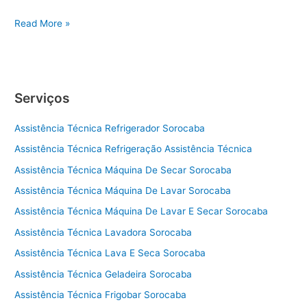
A
Read More »
s
s
i
s
Serviços
t
ê
Assistência Técnica Refrigerador Sorocaba
n
c
Assistência Técnica Refrigeração Assistência Técnica
i
Assistência Técnica Máquina De Secar Sorocaba
a
t
Assistência Técnica Máquina De Lavar Sorocaba
é
Assistência Técnica Máquina De Lavar E Secar Sorocaba
c
Assistência Técnica Lavadora Sorocaba
n
i
Assistência Técnica Lava E Seca Sorocaba
c
Assistência Técnica Geladeira Sorocaba
a
a
Assistência Técnica Frigobar Sorocaba