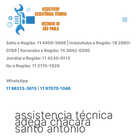
Ir
para
o
conteúdo
Salto e Região: 11 4456-5666 | Indaiatuba e Região: 19 2660-
0769 | Sorocaba e Região: 15 3042-0300
Jundiaí e Região: 11 4230-0113
Itu e Região: 11 2715-1926
WhatsApp
11 96213-3615
|
11 97070-1046
assistencia técnica
adega chácara
santo antonio