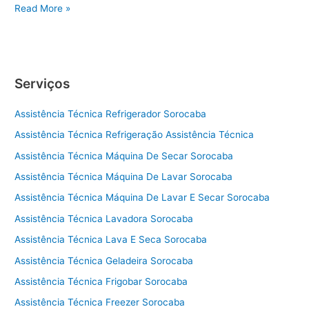
A
Read More »
s
s
i
s
Serviços
t
ê
Assistência Técnica Refrigerador Sorocaba
n
c
Assistência Técnica Refrigeração Assistência Técnica
i
Assistência Técnica Máquina De Secar Sorocaba
a
t
Assistência Técnica Máquina De Lavar Sorocaba
é
Assistência Técnica Máquina De Lavar E Secar Sorocaba
c
Assistência Técnica Lavadora Sorocaba
n
i
Assistência Técnica Lava E Seca Sorocaba
c
Assistência Técnica Geladeira Sorocaba
a
a
Assistência Técnica Frigobar Sorocaba
d
Assistência Técnica Freezer Sorocaba