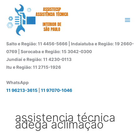
Ir
para
o
conteúdo
Salto e Região: 11 4456-5666 | Indaiatuba e Região: 19 2660-
0769 | Sorocaba e Região: 15 3042-0300
Jundiaí e Região: 11 4230-0113
Itu e Região: 11 2715-1926
WhatsApp
11 96213-3615
|
11 97070-1046
assistencia técnica
adega aclimação